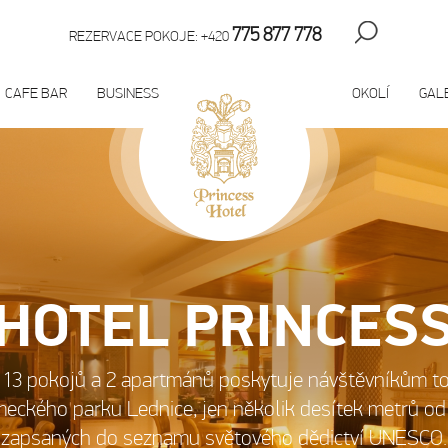
775 877 778
REZERVACE POKOJE: +420
CAFE BAR
BUSINESS
OKOLÍ
GAL
HOTEL PRINCES
 13 pokojů a 2 apartmánů poskytuje návštěvníkům to 
ámeckého parku Lednice, jen několik desítek metrů o
zapsaných do seznamu světového dědictví UNESCO.