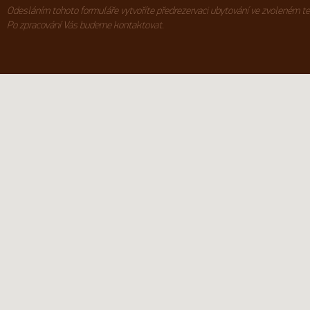
Odesláním tohoto formuláře vytvoříte předrezervaci ubytování ve zvoleném te
Po zpracování Vás budeme kontaktovat.