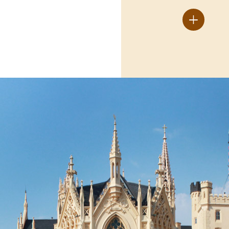
kompletní pře
+
našeho hotel