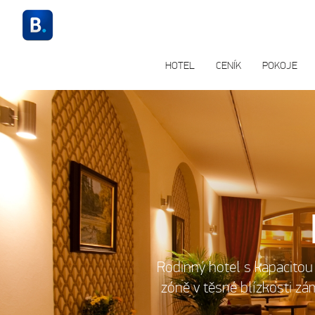
HOTEL
CENÍK
POKOJE
Rodinný hotel s kapacitou
zóně v těsné blízkosti z