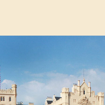
hled pokojů, aktuální informace, ceník ubytování, fotogalerii
u a samozřejmě veškeré kontaktní údaje.