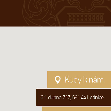
Kudy k nám
21. dubna 717, 691 44 Lednice