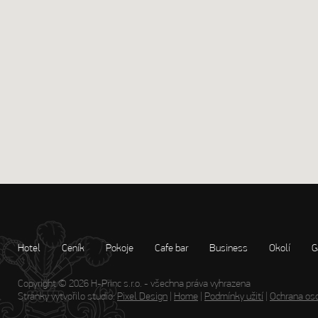
Hotel
Ceník
Pokoje
Cafe bar
Business
Okolí
G
Copyright © 2026 H-Princ s.r.o. - všechna práva vyhrazena
Stránky vytvořilo studio:
Pixel Design
|
Home
|
Podmínky užití
|
Ochrana oso