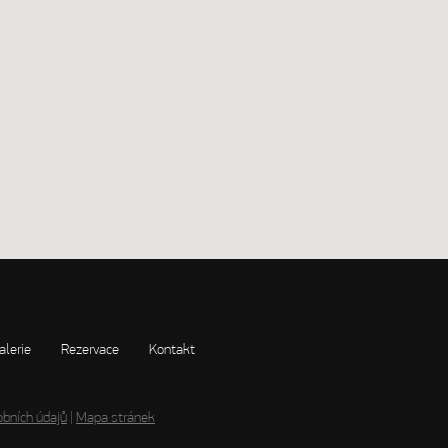
alerie
Rezervace
Kontakt
bních údajů
|
Mapa stránek