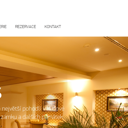
ERIE
REZERVACE
KONTAKT
S
největší pohodlí v klidové
d zámku a dalších památek