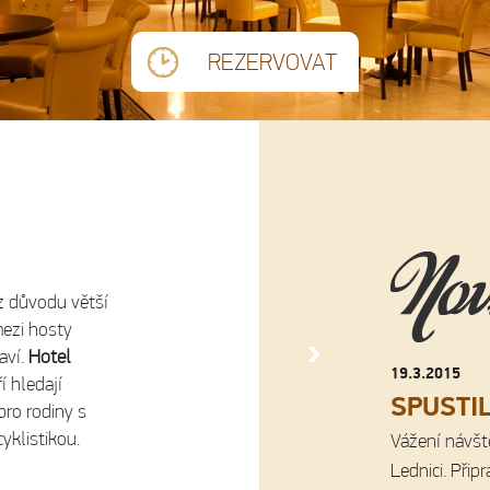
REZERVOVAT
 důvodu větší
mezi hosty
aví.
Hotel
19.3.2015
í hledají
SPUSTI
pro rodiny s
cyklistikou.
Vážení návšt
Lednici. Přip