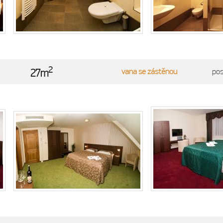
2
vana se zástěnou
po
27m