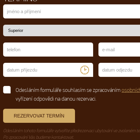
Odesláním formuláře souhlasím se zpracováním
osobníc
vyřízení odpovědi na danou rezervaci.
Odesláním tohoto formuláře vytvoříte předrezervaci ubytování ve zvoleném te
Po zpracování Vás budeme kontaktovat.