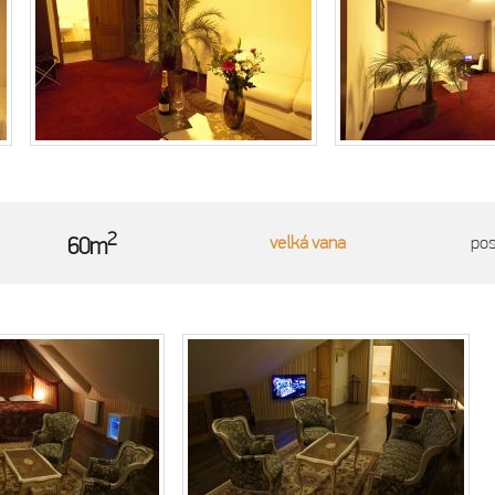
2
velká vana
po
60m