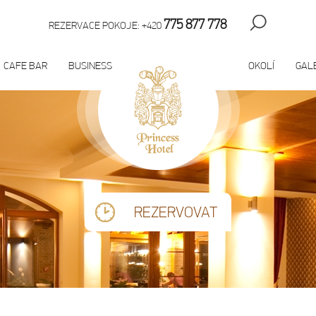
775 877 778
REZERVACE POKOJE: +420
CAFE BAR
BUSINESS
OKOLÍ
GAL
REZERVOVAT