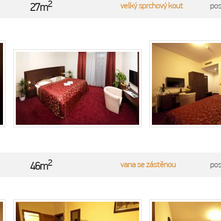
2
velký sprchový kout
po
27m
2
vana se zástěnou
po
46m