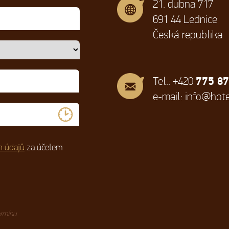
21. dubna 717
691 44 Lednice
Česká republika
775 87
Tel.: +420
e-mail:
info@hote
h údajů
za účelem
rmínu.