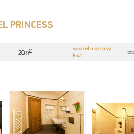
EL PRINCESS
vana nebo sprchový
2
po
20m
kout