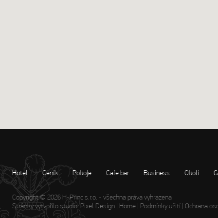
Hotel
Ceník
Pokoje
Cafe bar
Business
Okolí
G
Copyright © 2026 H-Princ s.r.o. - všechna práva vyhrazena
Stránky vytvořilo studio:
Pixel Design
|
Home
|
Podmínky užití
|
Ochrana oso